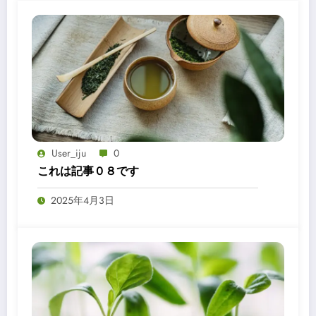
User_iju
0
これは記事０８です
2025年4月3日