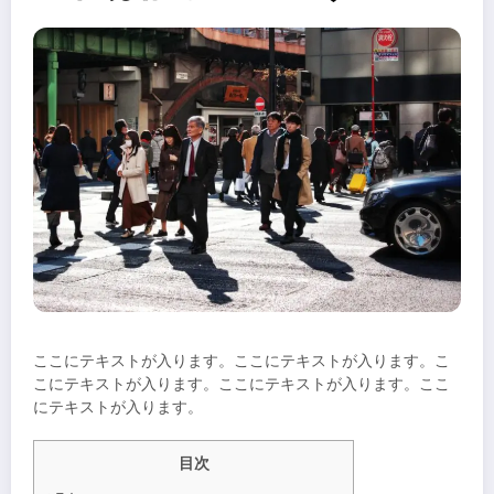
ここにテキストが入ります。ここにテキストが入ります。こ
こにテキストが入ります。ここにテキストが入ります。ここ
にテキストが入ります。
目次