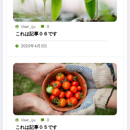
User_iju
0
これは記事０６です
2025年4月3日
User_iju
0
これは記事０５です