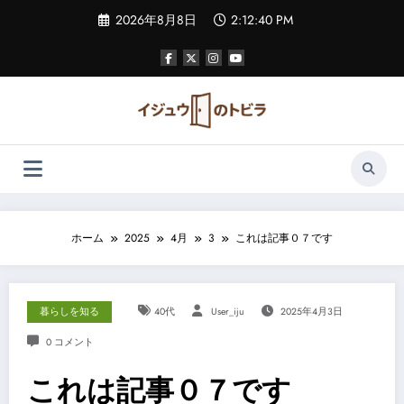
コ
2026年8月8日
2:12:41 PM
ン
テ
ン
ツ
へ
ス
キ
ッ
プ
ホーム
2025
4月
3
これは記事０７です
暮らしを知る
40代
User_iju
2025年4月3日
0 コメント
これは記事０７です