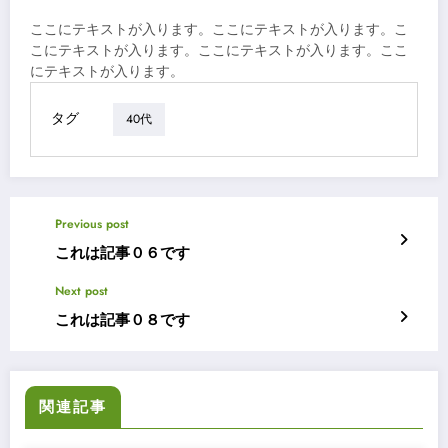
ここにテキストが入ります。ここにテキストが入ります。こ
こにテキストが入ります。ここにテキストが入ります。ここ
にテキストが入ります。
タグ
40代
Previous post
これは記事０６です
Next post
これは記事０８です
関連記事