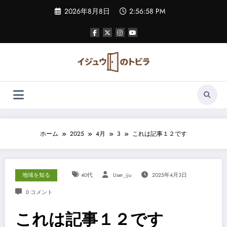
コ
2026年8月8日
2:56:59 PM
ン
テ
ン
ツ
へ
ス
キ
ッ
プ
ホーム
2025
4月
3
これは記事１２です
地域を知る
40代
User_iju
2025年4月3日
0 コメント
これは記事１２です