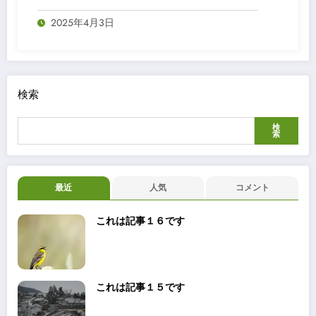
2025年4月3日
検索
検
索
最近
人気
コメント
これは記事１６です
これは記事１５です