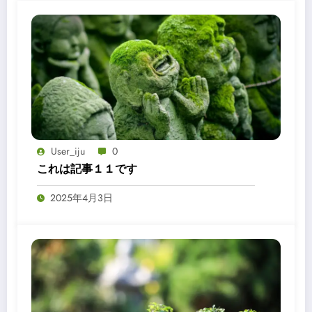
User_iju
0
これは記事１１です
2025年4月3日