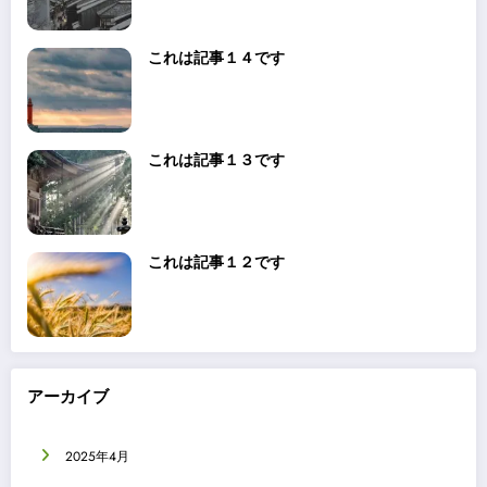
これは記事１４です
これは記事１３です
これは記事１２です
アーカイブ
2025年4月