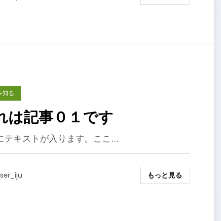
を知る
れは記事０１です
にテキストが入ります。ここ…
もっと見る
ser_iju