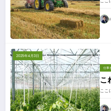
ここ
U
2025年4月3日
仕事
こ
ここ
U