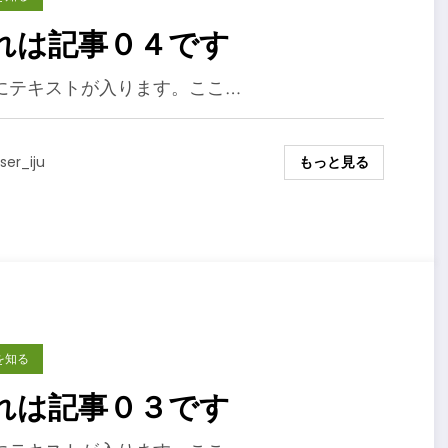
れは記事０４です
にテキストが入ります。ここ…
もっと見る
ser_iju
を知る
れは記事０３です