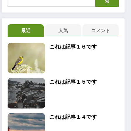
索
最近
人気
コメント
これは記事１６です
これは記事１５です
これは記事１４です