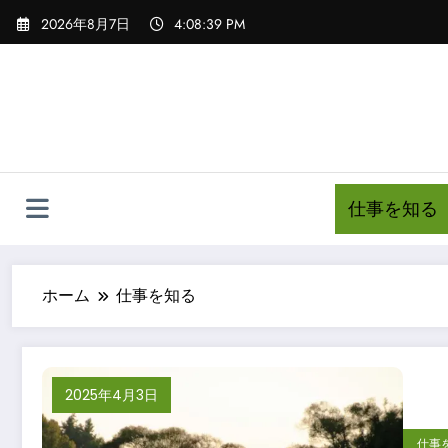
コ
2026年8月7日
4:08:41 PM
ン
テ
ン
ツ
へ
ス
キ
仕事を知る
ッ
プ
ホーム
仕事を知る
2025年4月3日
仕事