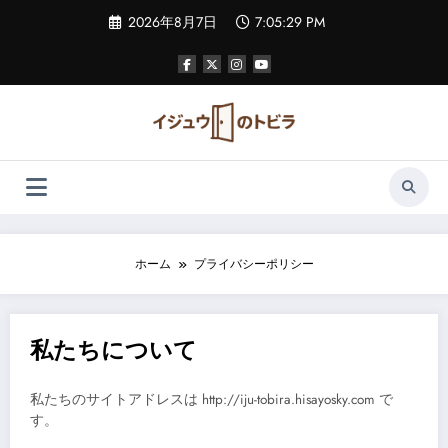
コ
2026年8月7日
7:05:29 PM
ン
テ
ン
ツ
へ
ス
キ
ッ
プ
ホーム
プライバシーポリシー
私たちについて
私たちのサイトアドレスは http://iju-tobira.hisayosky.com で
す。